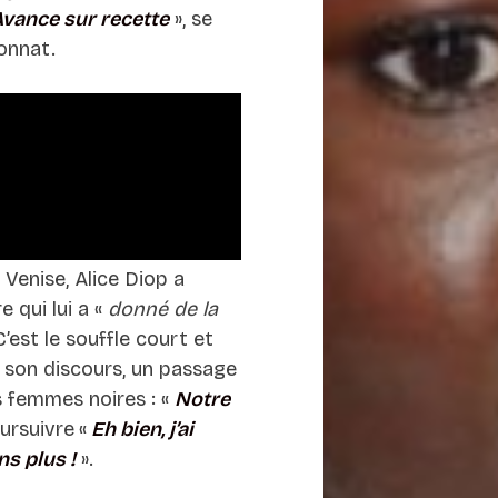
Avance sur recette
», se
tonnat.
Venise, Alice Diop a
e qui lui a «
donné de la
 C’est le souffle court et
 son discours, un passage
es femmes noires : «
Notre
ursuivre
«
Eh bien, j’ai
ns plus !
».