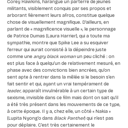
Corey Hawkins, harangue un parterre de jeunes
militants, visiblement conquis par ses propos et
arborant fièrement leurs afros, constitue quelque
chose de visuellement magnifique. D’ailleurs, en
parlant de « magnificence visuelle », le personnage
de Patrice Dumas (Laura Harrier), qui a toute ma
sympathie, montre que Spike Lee a su esquiver
l’erreur qui aurait consisté à la dépeindre juste
comme une
angry black woman
un peu cliché : on
est plus face à quelqu’un de relativement mesuré, en
phase avec des convictions bien ancrées, qu’on
sent apte à rentrer dans la mêlée si le besoin s’en
fait sentir et qui, ayant un vrai tempérament de
leader
, apparaît invulnérable à un certain type de
sexisme, invisible dans ce film mais dont on sait qu’il
a été très présent dans les mouvements de ce type,
à cette époque. Il y a, chez elle, un côté « Nakia »
(Lupita Nyong’o dans
Black Panther
) qui n’est pas
pour déplaire. C’est très certainement le