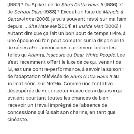
(1992) ? Du Spike Lee de
She’s Gotta Have It
(1986) et
de
School Daze
(1988)
? Exception faite de
Miracle à
Santa-Anna
(2008), je suis souvent resté sur ma faim
depuis …
She Hate Me
(2004) et
Inside Man
(2006) !
Autant dire que ça fait un bon bout de temps ! Pire, à
une époque où l’on peut compter sur la disponibilité
de séries afro-américaines carrément brillantes
telles qu’
Atlanta
,
Insecure
ou
Dear White People
, Lee
s’est récemment offert le luxe de ce qui, venant de
lui, est une contre-performance, à savoir la saison 1
de l’adaptation télévisée de
She’s Gotta Have It
au
format série, sur Netflix. Comme une tentative
désespérée de « connecter » avec des « djeuns » qui
avaient pourtant toutes les chances de bien
recevoir un travail imprégné de l’absence de
concessions qui faisait son charme, en tant que
cinéaste.