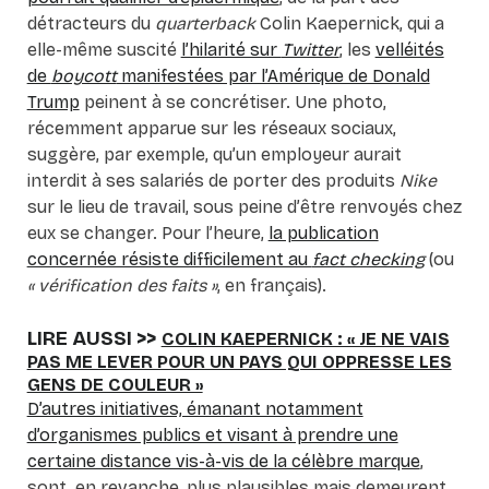
détracteurs du
quarterback
Colin Kaepernick, qui a
elle-même suscité
l’hilarité sur
Twitter
, les
velléités
de
boycott
manifestées par l’Amérique de Donald
Trump
peinent à se concrétiser. Une photo,
récemment apparue sur les réseaux sociaux,
suggère, par exemple, qu’un employeur aurait
interdit à ses salariés de porter des produits
Nike
sur le lieu de travail, sous peine d’être renvoyés chez
eux se changer. Pour l’heure,
la publication
concernée résiste difficilement au
fact checking
(ou
« vérification des faits »
, en français).
LIRE AUSSI >>
COLIN KAEPERNICK : « JE NE VAIS
PAS ME LEVER POUR UN PAYS QUI OPPRESSE LES
GENS DE COULEUR »
D’autres initiatives, émanant notamment
d’organismes publics et visant à prendre une
certaine distance vis-à-vis de la célèbre marque
,
sont, en revanche, plus plausibles mais demeurent