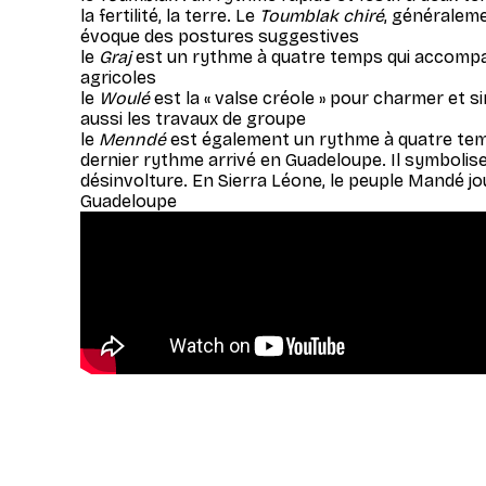
la fertilité, la terre. Le
Toumblak chiré
, généralem
évoque des postures suggestives
le
Graj
est un rythme à quatre temps qui accompag
agricoles
le
Woulé
est la « valse créole » pour charmer et si
aussi les travaux de groupe
le
Menndé
est également un rythme à quatre tem
dernier rythme arrivé en Guadeloupe. Il symbolise l
désinvolture. En Sierra Léone, le peuple Mandé 
Guadeloupe