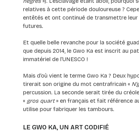
nègres
»). L’esclavage étant aboli, pourquoi 
relatives à cette période douloureuse ? Cep
entêtés et ont continué de transmettre leur
futures.
Et quelle belle revanche pour la société gu
que depuis 2014, le Gwo Ka est inscrit au pat
immatériel de l’UNESCO !
Mais d’où vient le terme Gwo Ka ? Deux hypo
tirerait son origine du mot centrafricain «
N’
percussion. La seconde serait tirée du créole
«
gros quart
» en français et fait référence au
utilise pour fabriquer les tambours.
LE GWO KA, UN ART CODIFIÉ