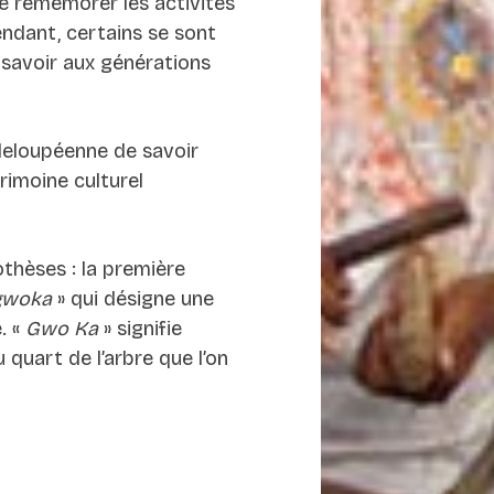
se remémorer les activités
endant, certains se sont
 savoir aux générations
adeloupéenne de savoir
rimoine culturel
thèses : la première
gwoka
» qui désigne une
. «
Gwo Ka
» signifie
 quart de l’arbre que l’on