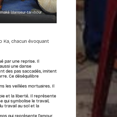
sè-makè (danseur-tambour
wo Ka, chacun évoquant
 par une reprise. Il
t aussi une danse
ont des pas saccadés, imitent
rre. Ce déséquilibre
s les veillées mortuaires. Il
ie et la liberté. Il représente
 qui symbolise le travail,
 travail au sol et la
emps qui représente l’amour,