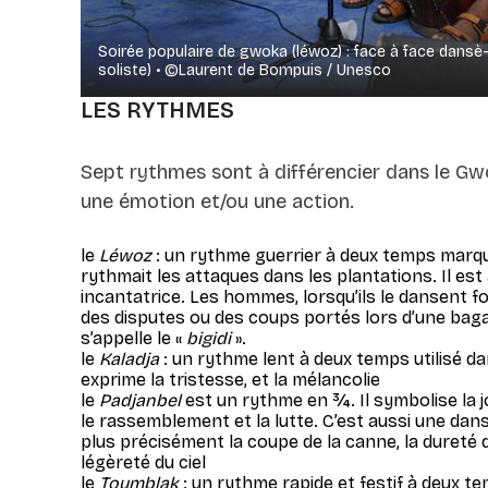
Soirée populaire de gwoka (léwoz) : face à face dan
soliste) • ©Laurent de Bompuis / Unesco
LES RYTHMES
Sept rythmes sont à différencier dans le G
une émotion et/ou une action.
le
Léwoz
: un rythme guerrier à deux temps marqué
rythmait les attaques dans les plantations. Il es
incantatrice. Les hommes, lorsqu’ils le dansent f
des disputes ou des coups portés lors d’une baga
s’appelle le «
bigidi
».
le
Kaladja
: un rythme lent à deux temps utilisé dan
exprime la tristesse, et la mélancolie
le
Padjanbel
est un rythme en ¾. Il symbolise la jo
le rassemblement et la lutte. C’est aussi une danse
plus précisément la coupe de la canne, la dureté du
légèreté du ciel
le
Toumblak
: un rythme rapide et festif à deux t