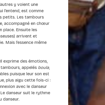
autres y voient une
ui l’entend, est comme
us petits. Les tambours
lève, accompagné en chœur
en place. Ensuite les
nseuses) arrivent et
ée. Mais l’essence même
 Il exprime des émotions,
os tambours, appelés
boula
,
ables puisque leur son est
 plus aigu cette fois-ci :
onnexion avec le danseur
 Le danseur suit le rythme
u danseur.