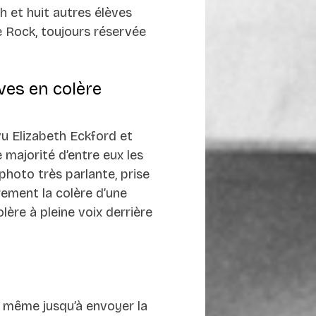
h et huit autres élèves
le Rock, toujours réservée
èves en colère
 vu Elizabeth Eckford et
 majorité d’entre eux les
hoto très parlante, prise
irement la colère d’une
re à pleine voix derrière
a même jusqu’à envoyer la