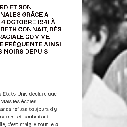
ORD ET SON
NNALES GRÂCE À
4 OCTOBRE 1941 À
ABETH CONNAIT, DÈS
 RACIALE COMME
LE FRÉQUENTE AINSI
S NOIRS DEPUIS
s Etats-Unis déclare que
 Mais les écoles
lancs refuse toujours d’y
courant et souhaitant
le, c’est malgré tout le 4