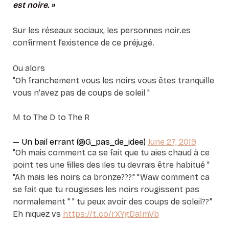
est noire. »
Sur les réseaux sociaux, les personnes noir.es
confirment l’existence de ce préjugé.
Ou alors
"Oh franchement vous les noirs vous êtes tranquille
vous n'avez pas de coups de soleil "
M to The D to The R
— Un bail errant (@G_pas_de_idee)
June 27, 2019
"Oh mais comment ca se fait que tu aies chaud à ce
point tes une filles des iles tu devrais être habitué "
"Ah mais les noirs ca bronze???" "Waw comment ca
se fait que tu rougisses les noirs rougissent pas
normalement " " tu peux avoir des coups de soleil??"
Eh niquez vs
https://t.co/rXYgDa1mVb