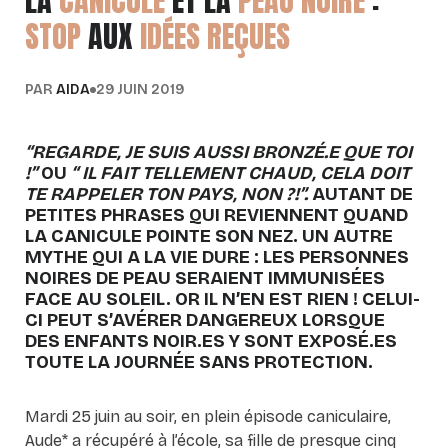
LA
CANICULE
ET LA
PEAU NOIRE
:
STOP
AUX
IDÉES REÇUES
PAR
AIDA
29 JUIN 2019
“REGARDE, JE SUIS AUSSI BRONZÉ.E QUE TOI
!”
OU
“ IL FAIT TELLEMENT CHAUD, CELA DOIT
TE RAPPELER TON PAYS, NON ?!”.
AUTANT DE
PETITES PHRASES QUI REVIENNENT QUAND
LA CANICULE POINTE SON NEZ. UN AUTRE
MYTHE QUI A LA VIE DURE : LES PERSONNES
NOIRES DE PEAU SERAIENT IMMUNISÉES
FACE AU SOLEIL. OR IL N’EN EST RIEN ! CELUI-
CI PEUT S’AVÉRER DANGEREUX LORSQUE
DES ENFANTS NOIR.ES Y SONT EXPOSÉ.ES
TOUTE LA JOURNÉE SANS PROTECTION.
Mardi 25 juin au soir, en plein épisode caniculaire,
Aude* a récupéré à l’école, sa fille de presque cinq