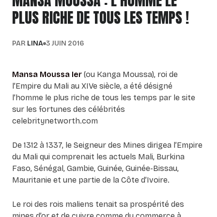
MANSA MOUSSA
: L’HOMME LE
PLUS
RICHE
DE TOUS LES TEMPS !
PAR
LINA
3 JUIN 2016
Mansa Moussa Ier
(ou Kanga Moussa), roi de
l’Empire du Mali au XIVe siècle, a été désigné
l’homme le plus riche de tous les temps par le site
sur les fortunes des célébrités
celebritynetworth.com
De 1312 à 1337, le Seigneur des Mines dirigea l’Empire
du Mali qui comprenait les actuels Mali, Burkina
Faso, Sénégal, Gambie, Guinée, Guinée-Bissau,
Mauritanie et une partie de la Côte d’Ivoire.
Le roi des rois maliens tenait sa prospérité des
mines d’or et de cuivre comme du commerce à