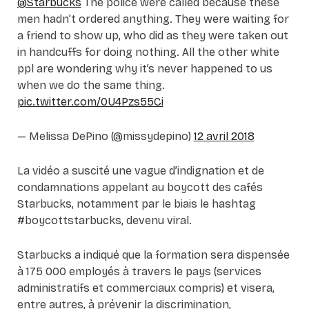
@Starbucks
The police were called because these
men hadn’t ordered anything. They were waiting for
a friend to show up, who did as they were taken out
in handcuffs for doing nothing. All the other white
ppl are wondering why it’s never happened to us
when we do the same thing.
pic.twitter.com/0U4Pzs55Ci
— Melissa DePino (@missydepino)
12 avril 2018
La vidéo a suscité une vague d’indignation et de
condamnations appelant au boycott des cafés
Starbucks, notamment par le biais le hashtag
#boycottstarbucks, devenu viral.
Starbucks a indiqué que la formation sera dispensée
à 175 000 employés à travers le pays (services
administratifs et commerciaux compris) et visera,
entre autres, à prévenir la discrimination,