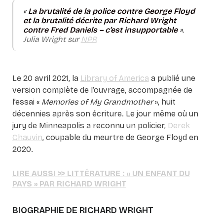
«
La brutalité de la police contre George Floyd
et la brutalité décrite par Richard Wright
contre Fred Daniels – c’est insupportable
».
Julia Wright sur
NPR
Le 20 avril 2021, la
Library of America
a publié une
version complète de l’ouvrage, accompagnée de
l’essai «
Memories of My Grandmother
», huit
décennies après son écriture. Le jour même où un
jury de Minneapolis a reconnu un policier,
Derek
Chauvin
, coupable du meurtre de George Floyd en
2020.
LIRE AUSSI >> LITTÉRATURE : « UN ENFANT DU
PAYS » PAR RICHARD WRIGHT
BIOGRAPHIE DE RICHARD WRIGHT